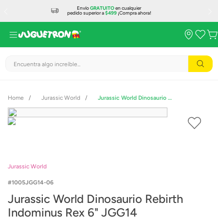
Envío
GRATUITO
en cualquier
pedido superior a
$499
¡Compra ahora!
Encuentra algo increíble...
Jurassic World
Jurassic World Dinosaurio Rebirth Indominus Rex 6" JGG14
Jurassic World
1005JGG14-06
Jurassic World Dinosaurio Rebirth
Indominus Rex 6" JGG14