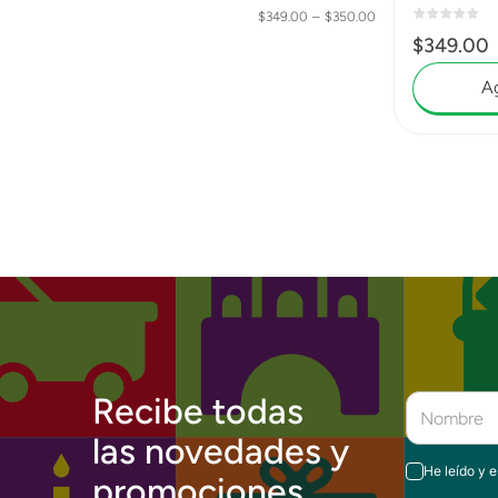
$349.00
–
$350.00
$
349
.
00
Ag
Recibe todas
las novedades y
He leído y 
promociones