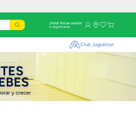
¡Hola! Iniciar sesión
Club Juguetron