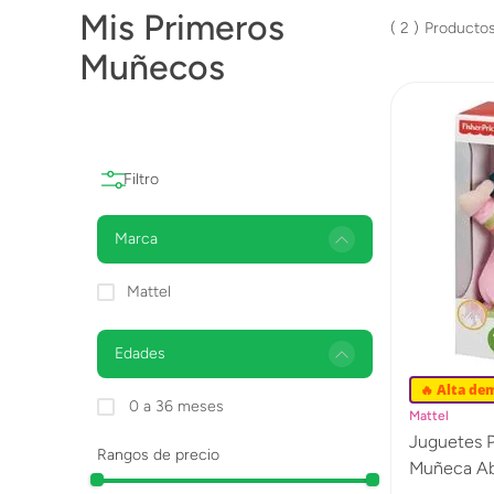
Mis Primeros
Lanzadores
2
Muñecos
Muñecas
Construcción
Peluches
Vehículos y Pistas
Marca
Mattel
Edades
🔥 Alta de
0 a 36 meses
Mattel
Juguetes P
Rangos de precio
Muñeca Ab