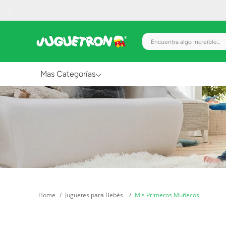
Encuentra algo increíble.
Mas Categorías
Al Aire Libre
Juguetes para Bebés
Preescolar
Creatividad y Arte
Figuras de Acción
Juguetes para Bebés
Mis Primeros Muñecos
Gadgets y Electrónicos
Juegos de Mesa