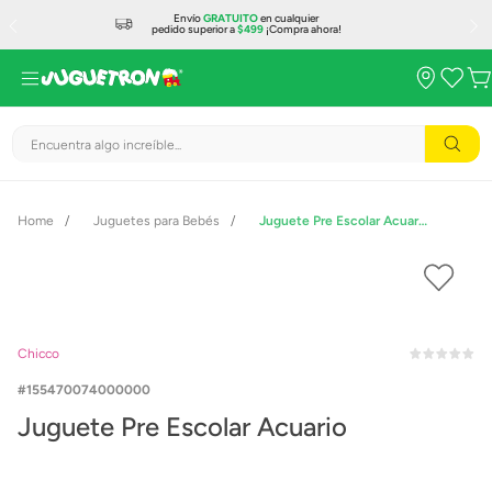
Envío
GRATUITO
en cualquier
pedido superior a
$499
¡Compra ahora!
Encuentra algo increíble...
Juguetes para Bebés
Juguete Pre Escolar Acuario
Chicco
155470074000000
Juguete Pre Escolar Acuario