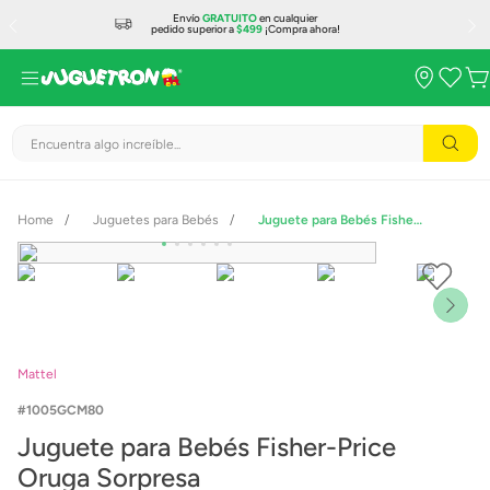
Envío
GRATUITO
en cualquier
pedido superior a
$499
¡Compra ahora!
Encuentra algo increíble...
Juguetes para Bebés
Juguete para Bebés Fisher-Price Oruga Sorpresa
Mattel
1005GCM80
Juguete para Bebés Fisher-Price
Oruga Sorpresa