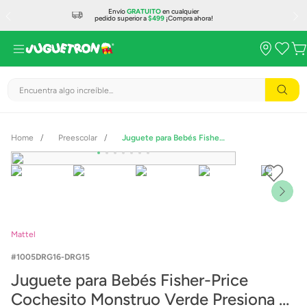
Envío
GRATUITO
en cualquier
pedido superior a
$499
¡Compra ahora!
Encuentra algo increíble...
Preescolar
Juguete para Bebés Fisher-Price Cochesito Monstruo Verde Presiona y Persigue
Mattel
1005DRG16-DRG15
Juguete para Bebés Fisher-Price
Cochesito Monstruo Verde Presiona y