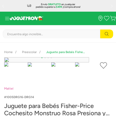
Envío
GRATUITO
en cualquier
pedido superior a
$499
¡Compra ahora!
Encuentra algo increíble...
Preescolar
Juguete para Bebés Fisher-Price Cochesito Monstruo Rosa Presiona y Persigue
Mattel
1005DRG16-DRG14
Juguete para Bebés Fisher-Price
Cochesito Monstruo Rosa Presiona y