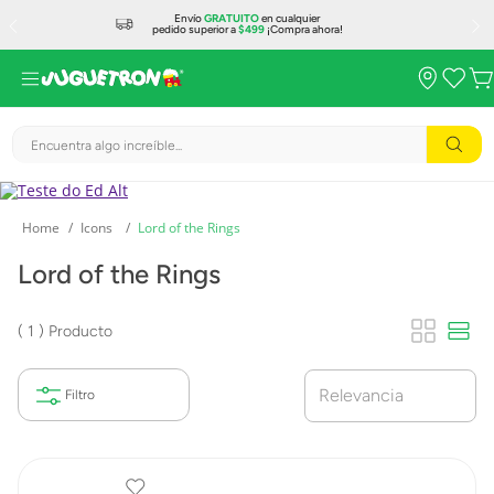
Envío
GRATUITO
en cualquier
pedido superior a
$499
¡Compra ahora!
Encuentra algo increíble...
Icons
Lord of the Rings
Lord of the Rings
1
Producto
Relevancia