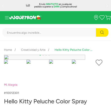
Envío
GRATUITO
en cualquier
pedido superior a
$499
¡Compra ahora!
Encuentra algo increíble...
Creatividad y Arte
Hello Kitty Peluche Color Spray
Mi Alegria
10012301
Hello Kitty Peluche Color Spray