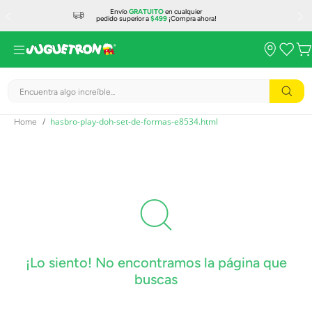
Envío
GRATUITO
en cualquier
pedido superior a
$499
¡Compra ahora!
Encuentra algo increíble...
hasbro-play-doh-set-de-formas-e8534.html
¡Lo siento! No encontramos la página que
buscas