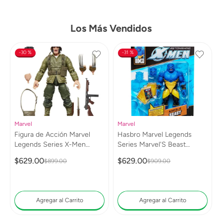
Los Más Vendidos
30 %
31 %
Marvel
Marvel
Figura de Acción Marvel
Hasbro Marvel Legends
Legends Series X-Men
Series Marvel'S Beast
Wolverine (WWII Logan)
G0813
$
629
.
00
$
629
.
00
$
899
.
00
$
909
.
00
G0820
Agregar al Carrito
Agregar al Carrito