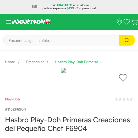
Envío
GRATUITO
en cualquier
pedido superior a
$499
¡Compra ahora!
Encuentra algo increíble...
Preescolar
Hasbro Play-Doh Primeras Creaciones del Pequeño Chef F6904
Play-Doh
1152F6904
Hasbro Play-Doh Primeras Creaciones
del Pequeño Chef F6904