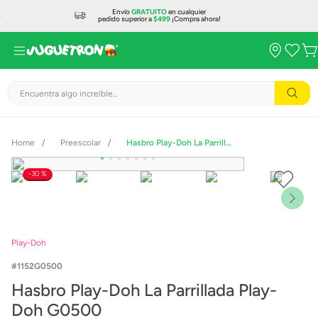
Envío
GRATUITO
en cualquier
pedido superior a
$499
¡Compra ahora!
Encuentra algo increíble...
Preescolar
Hasbro Play-Doh La Parrillada Play-Doh G0500
30 %
Play-Doh
1152G0500
Hasbro Play-Doh La Parrillada Play-
Doh G0500