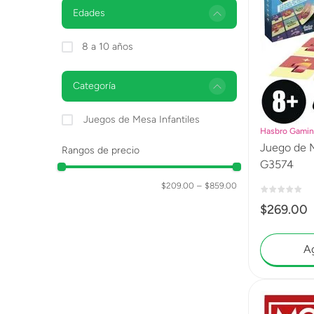
Lanzadores
Edades
Muñecas
8 a 10 años
Construcción
Categoría
Peluches
Juegos de Mesa Infantiles
Vehículos y Pistas
Hasbro Gami
Juego de 
Rangos de precio
G3574
$209.00
–
$859.00
$
269
.
00
Ag