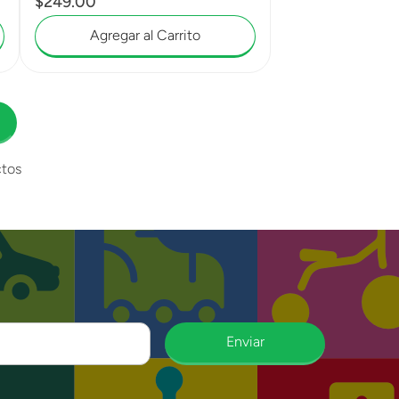
$
249
.
00
Agregar al Carrito
tos
Enviar