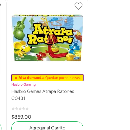
🔥 Alta demanda.
Quedan pocas piezas.
Hasbro Gaming
Hasbro Games Atrapa Ratones
C0431
$
859
.
00
Agregar al Carrito