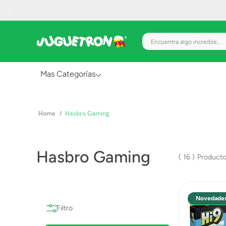
Encuentra algo increíble.
Mas Categorías
Al Aire Libre
Hasbro Gaming
Juguetes para Bebés
Preescolar
Hasbro Gaming
Creatividad y Arte
16
Figuras de Acción
Gadgets y Electrónicos
Novedade
Juegos de Mesa