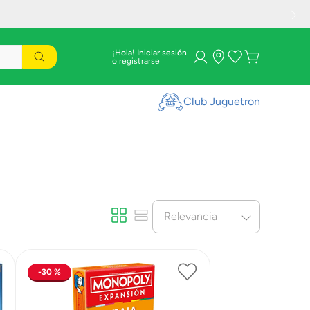
¡Hola! Iniciar sesión
Club Juguetron
Relevancia
30 %