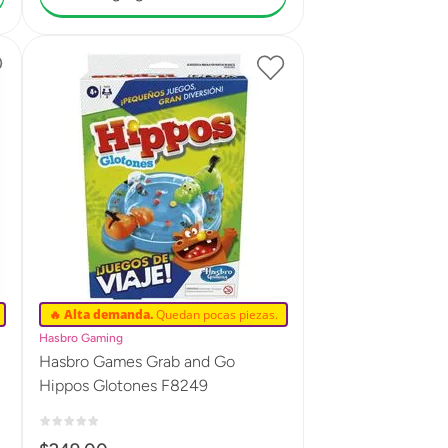
🔥 Alta demanda.
Quedan pocas piezas.
Hasbro Gaming
Hasbro Games Grab and Go
Hippos Glotones F8249