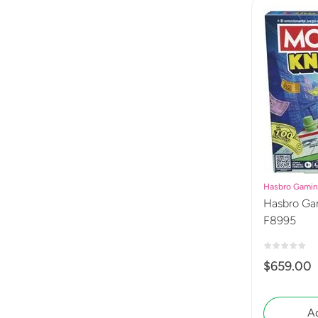
Hasbro Gami
Hasbro Ga
F8995
$
659
.
00
Ag