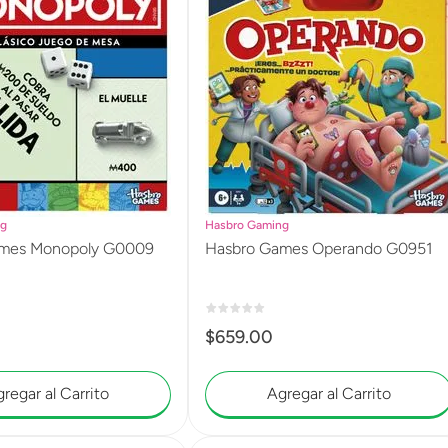
ng
Hasbro Gaming
mes Monopoly G0009
Hasbro Games Operando G0951
$
659
.
00
regar al Carrito
Agregar al Carrito