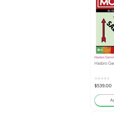
Hasbro Gami
Hasbro Ga
$
539
.
00
Ag