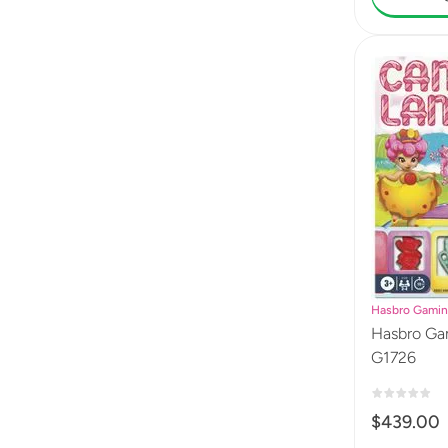
Hasbro Gami
Hasbro Ga
G1726
$
439
.
00