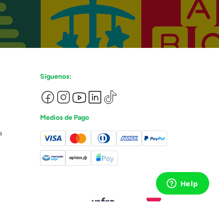
Síguenos:
Medios de Pago
a