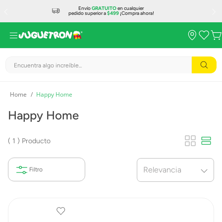
Envío
GRATUITO
en cualquier
pedido superior a
$499
¡Compra ahora!
Encuentra algo increíble...
Happy Home
Happy Home
1
Producto
Relevancia