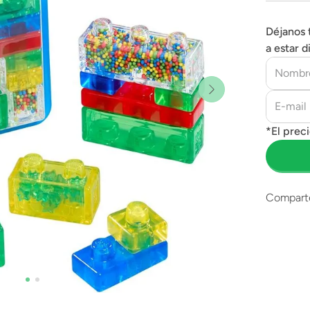
Déjanos 
a estar d
Compart