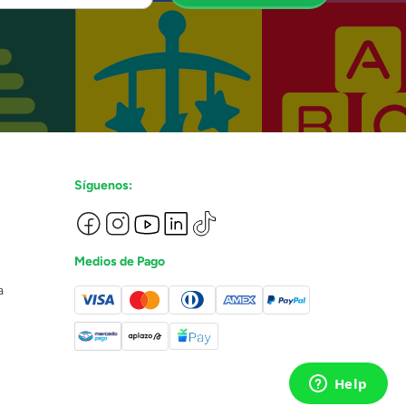
Síguenos:
Medios de Pago
a