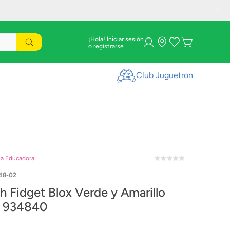
¡Hola! Iniciar sesión
Club Juguetron
la Educadora
48-02
th Fidget Blox Verde y Amarillo
s 934840