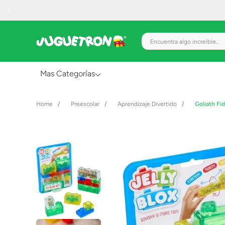
Encuentra algo increíble.
Mas Categorías
Al Aire Libre
Preescolar
Aprendizaje Divertido
Goliath Fi
Juguetes para Bebés
Preescolar
Creatividad y Arte
Figuras de Acción
Gadgets y Electrónicos
Juegos de Mesa