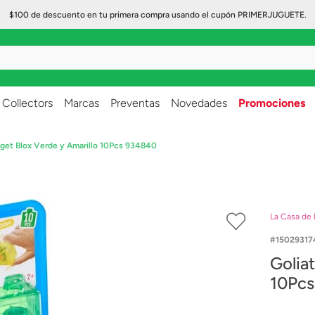
$100 de descuento en tu primera compra usando el cupón PRIMERJUGUETE.
..
Collectors
Marcas
Preventas
Novedades
Promociones
dget Blox Verde y Amarillo 10Pcs 934840
La Casa de 
15029317
Golia
10Pc