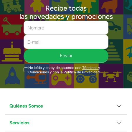
Recibe todas
las novedades y promociones
Enviar
He leído y estoy de acuerdo con
Términos y
Condiciones
y con la
Política de Privacidad
.
Quiénes Somos
Servicios
Grupo Juguetron
Localiza tu tienda