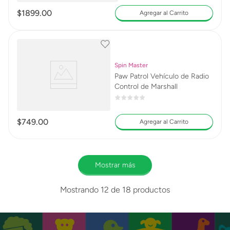
$
1899
.
00
Agregar al Carrito
Spin Master
Paw Patrol Vehículo de Radio
Control de Marshall
$
749
.
00
Agregar al Carrito
Mostrar más
Mostrando
12 de 18
productos