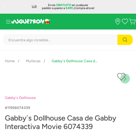
Envío
GRATUITO
en cualquier
pedido superior a
$499
¡Compra ahora!
Encuentra algo increíble...
Muñecas
Gabby´s Dollhouse Casa de Gabby Interactiva Movie 6074339
Gabby´s Dollhouse
11956074339
Gabby´s Dollhouse Casa de Gabby
Interactiva Movie 6074339