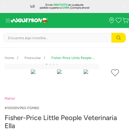
Envío
GRATUITO
en cualquier
pedido superior a
$499
¡Compra ahora!
Encuentra algo increíble...
Preescolar
Fisher-Price Little People Veterinaria Ella
Mattel
1005DVP63-FGM60
Fisher-Price Little People Veterinaria
Ella