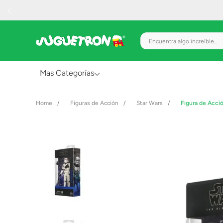
Encuentra algo increíble.
Mas Categorías
Al Aire Libre
Figuras de Acción
Star Wars
Figura de Acci
Juguetes para Bebés
Preescolar
Creatividad y Arte
Figuras de Acción
Gadgets y Electrónicos
Juegos de Mesa