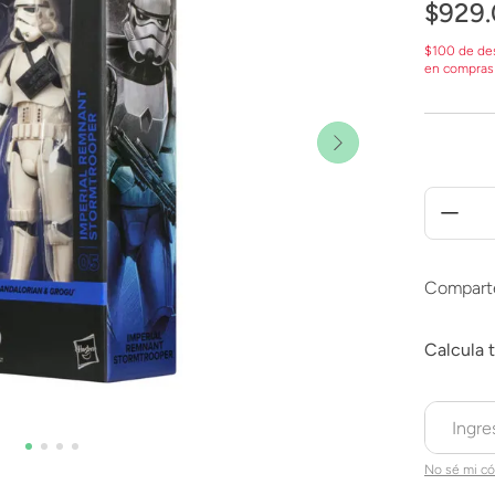
$
929
.
$100 de de
en compras
Compart
No sé mi có