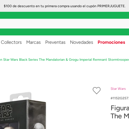
$100 de descuento en tu primera compra usando el cupón PRIMERJUGUETE.
..
Collectors
Marcas
Preventas
Novedades
Promociones
ón Star Wars Black Series The Mandalorian & Grogu Imperial Remnant Stormtroop
Star Wars
1152G257
Figur
The M
Remna