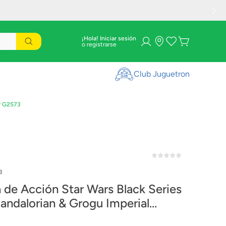
¡Hola! Iniciar sesión
Club Juguetron
er G2573
3
a de Acción Star Wars Black Series
andalorian & Grogu Imperial
nt Stormtrooper G2573