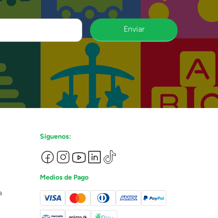
Enviar
Síguenos:
Medios de Pago
a