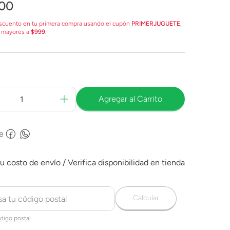
00
scuento en tu primera compra usando el cupón
PRIMERJUGUETE
,
 mayores a
$999
.
Agregar al Carrito
e
Calcular
digo postal