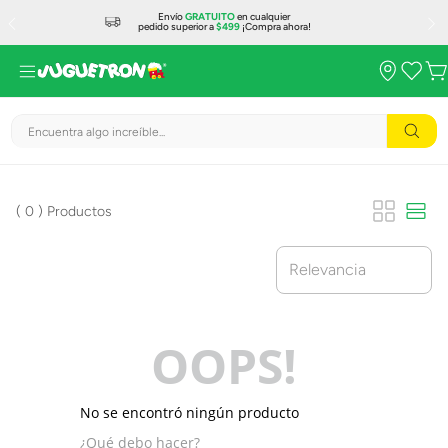
Envío
GRATUITO
en cualquier
pedido superior a
$499
¡Compra ahora!
Encuentra algo increíble...
0
Productos
Relevancia
OOPS!
No se encontró ningún producto
¿Qué debo hacer?