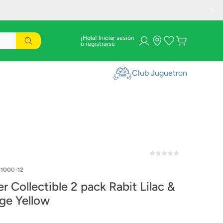
¡Hola! Iniciar sesión
Club Juguetron
1000-12
ectible 2 pack Rabit Lilac &
ge Yellow