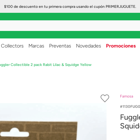
$100 de descuento en tu primera compra usando el cupón PRIMERJUGUETE.
..
Collectors
Marcas
Preventas
Novedades
Promociones
uggler Collectible 2 pack Rabit Lilac & Squidge Yellow
Famosa
1130FUG0
Fuggler Coll
Squid