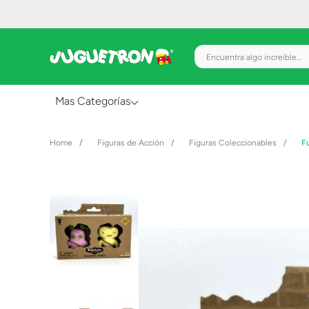
Encuentra algo increíble.
Mas Categorías
Al Aire Libre
Figuras de Acción
Figuras Coleccionables
F
Juguetes para Bebés
Preescolar
Creatividad y Arte
Figuras de Acción
Gadgets y Electrónicos
Juegos de Mesa