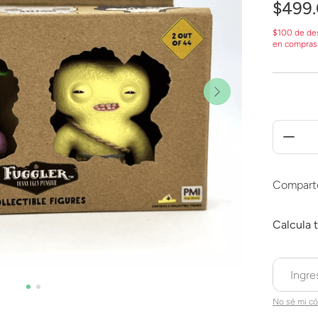
$
499
.
$100 de de
en compras
Compart
No sé mi có