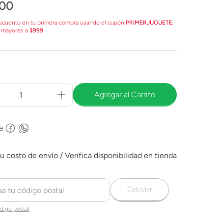
00
scuento en tu primera compra usando el cupón
PRIMERJUGUETE
,
 mayores a
$999
.
Agregar al Carrito
e
Calcular
digo postal