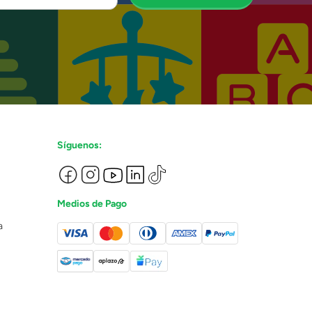
Síguenos:
Medios de Pago
a