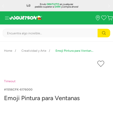
Envío
GRATUITO
en cualquier
pedido superior a
$499
¡Compra ahora!
Encuentra algo increíble...
Creatividad y Arte
Emoji Pintura para Ventanas
Timeout
1556CFK-6176000
Emoji Pintura para Ventanas