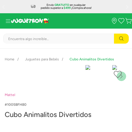
Envío
GRATUITO
en cualquier
pedido superior a
$499
¡Compra ahora!
Encuentra algo increíble...
Juguetes para Bebés
Cubo Animalitos Divertidos
Mattel
1005BFH80
Cubo Animalitos Divertidos