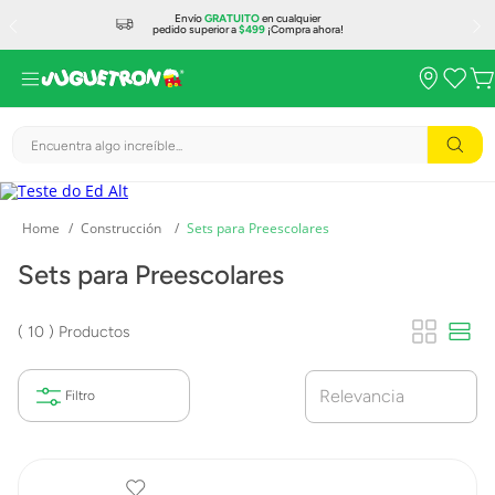
Envío
GRATUITO
en cualquier
pedido superior a
$499
¡Compra ahora!
Encuentra algo increíble...
Construcción
Sets para Preescolares
Sets para Preescolares
10
Productos
Relevancia