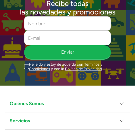
Recibe todas
las novedades y promociones
Enviar
He leído y estoy de acuerdo con
Términos y
Condiciones
y con la
Política de Privacidad
.
Quiénes Somos
Servicios
Grupo Juguetron
Localiza tu tienda