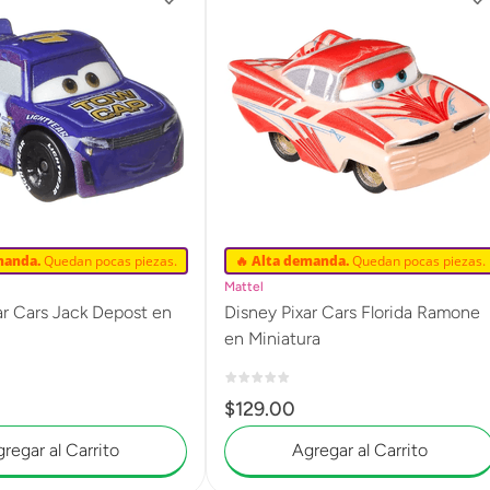
manda.
Quedan pocas piezas.
🔥 Alta demanda.
Quedan pocas piezas.
Mattel
ar Cars Jack Depost en
Disney Pixar Cars Florida Ramone
en Miniatura
$
129
.
00
regar al Carrito
Agregar al Carrito