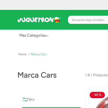
Encuentra algo increíble.
Mas Categorías
Al Aire Libre
Marca Cars
Juguetes para Bebés
Preescolar
Marca Cars
Creatividad y Arte
8
Figuras de Acción
Gadgets y Electrónicos
20 %
Juegos de Mesa