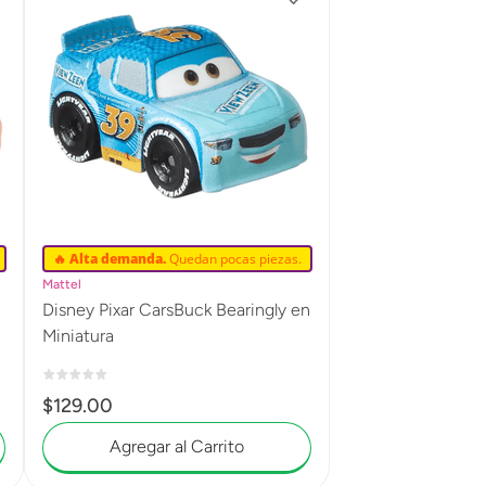
🔥 Alta demanda.
Quedan pocas piezas.
Mattel
Disney Pixar CarsBuck Bearingly en
Miniatura
$
129
.
00
Agregar al Carrito