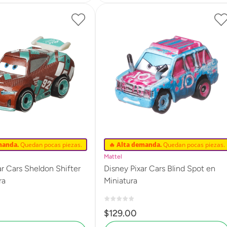
manda.
Quedan pocas piezas.
🔥 Alta demanda.
Quedan pocas piezas.
Mattel
ar Cars Sheldon Shifter
Disney Pixar Cars Blind Spot en
ra
Miniatura
$
129
.
00