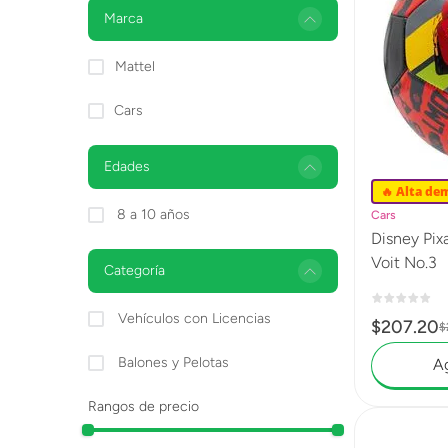
Lanzadores
Marca
Muñecas
Mattel
Construcción
Cars
Peluches
Edades
Vehículos y Pistas
🔥 Alta de
8 a 10 años
Cars
Disney Pixar Cars Ba
Voit No.3
Categoría
Vehículos con Licencias
$
207
.
20
$
Balones y Pelotas
Ag
Rangos de precio