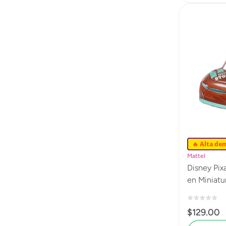
🔥 Alta de
Mattel
Disney Pix
en Miniatu
$
129
.
00