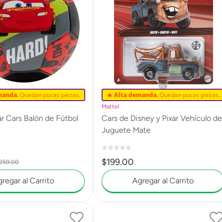
manda.
Quedan pocas piezas.
🔥 Alta demanda.
Quedan pocas piezas.
Mattel
lón de Fútbol
Cars de Disney y Pixar Vehículo de
Juguete Mate
$
199
.
00
259
.
00
regar al Carrito
Agregar al Carrito