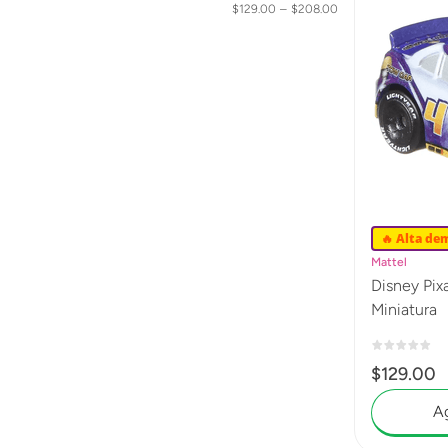
$129.00
–
$208.00
🔥 Alta de
Mattel
Disney Pix
Miniatura
$
129
.
00
Ag