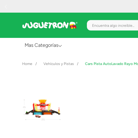
Encuentra algo increíble.
Mas Categorías
Al Aire Libre
Vehículos y Pistas
Cars Pista AutoLavado Rayo 
Juguetes para Bebés
Preescolar
Creatividad y Arte
Figuras de Acción
Gadgets y Electrónicos
Juegos de Mesa