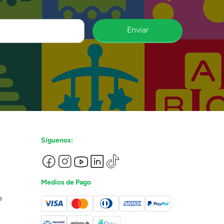
Enviar
Síguenos:
Medios de Pago
a