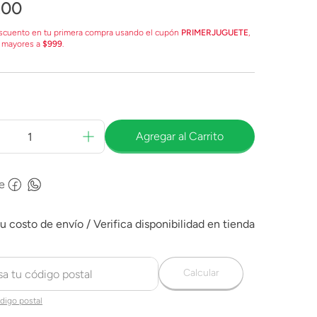
.
00
scuento en tu primera compra usando el cupón
PRIMERJUGUETE
,
 mayores a
$999
.
Agregar al Carrito
e
Calcular
digo postal