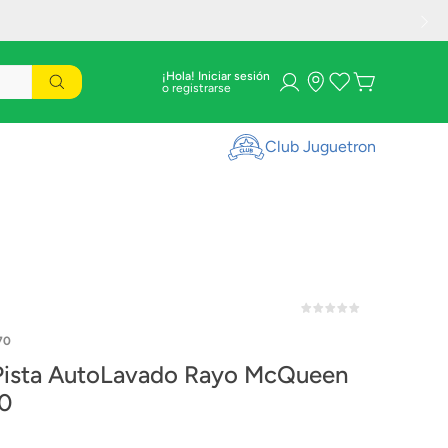
¡Hola! Iniciar sesión
Club Juguetron
70
Pista AutoLavado Rayo McQueen
0