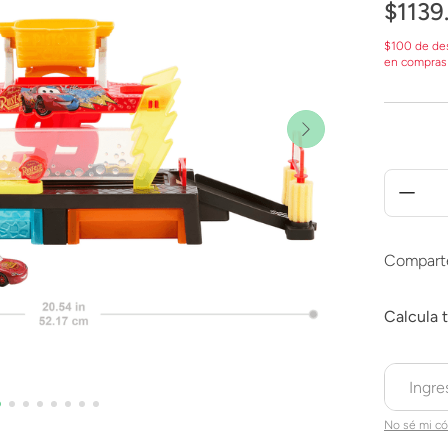
$
1139
$100 de de
en compras
Compart
No sé mi có