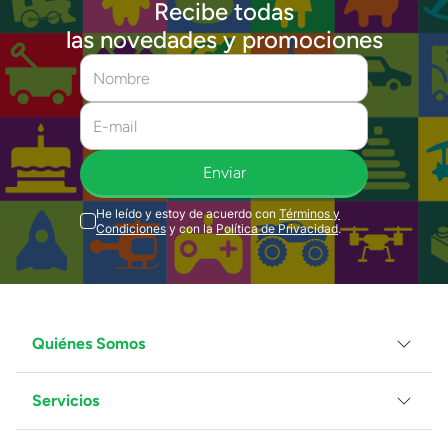
Recibe todas
las novedades y promociones
Enviar
He leído y estoy de acuerdo con
Términos y
Condiciones
y con la
Política de Privacidad
.
Quiénes Somos
Servicios
Grupo Juguetron
Localiza tu tienda