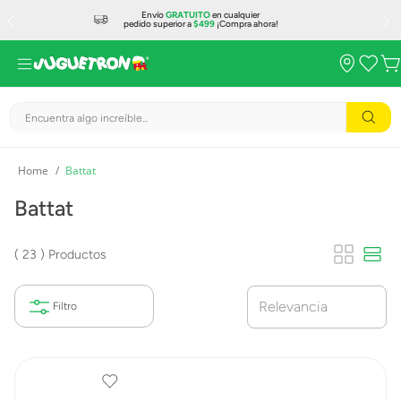
Envío
GRATUITO
en cualquier
pedido superior a
$499
¡Compra ahora!
Encuentra algo increíble...
Battat
Battat
23
Productos
Relevancia