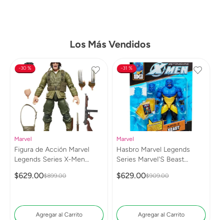
Los Más Vendidos
30 %
31 %
Marvel
Marvel
Figura de Acción Marvel
Hasbro Marvel Legends
Legends Series X-Men
Series Marvel'S Beast
Wolverine (WWII Logan)
G0813
$
629
.
00
$
629
.
00
$
899
.
00
$
909
.
00
G0820
Agregar al Carrito
Agregar al Carrito