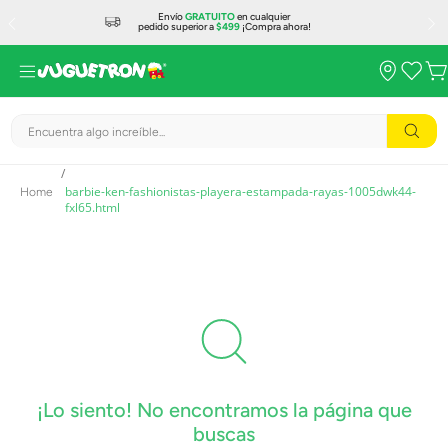
Envío
GRATUITO
en cualquier
pedido superior a
$499
¡Compra ahora!
Encuentra algo increíble...
barbie-ken-fashionistas-playera-estampada-rayas-1005dwk44-
fxl65.html
¡Lo siento! No encontramos la página que
buscas