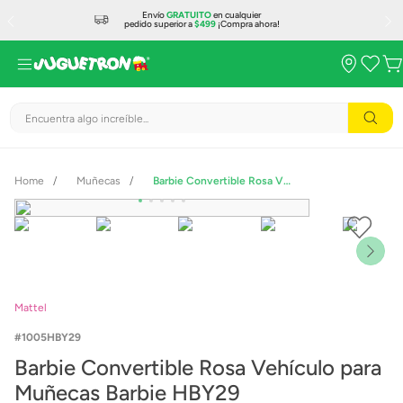
Envío
GRATUITO
en cualquier
pedido superior a
$499
¡Compra ahora!
Encuentra algo increíble...
Muñecas
Barbie Convertible Rosa Vehículo para Muñecas Barbie HBY29
Mattel
1005HBY29
Barbie Convertible Rosa Vehículo para
Muñecas Barbie HBY29