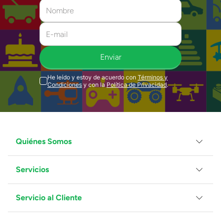
Enviar
He leído y estoy de acuerdo con
Términos y
Condiciones
y con la
Política de Privacidad
.
Quiénes Somos
Servicios
Grupo Juguetron
Localiza tu tienda
Blog
Servicio al Cliente
Facturación
Proveedores