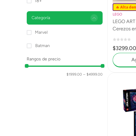
18+
🔥 Alta de
LEGO
Categoría
LEGO ART 
Cerezos en
Marvel
Batman
$
3299
.
0
Rangos de precio
Ag
$1999.00
–
$4999.00