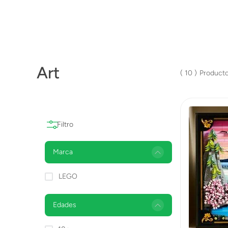
Lanzadores
Muñecas
Construcción
Art
Peluches
10
Vehículos y Pistas
Marca
LEGO
Edades