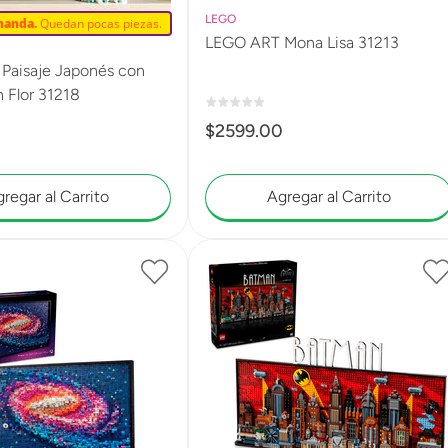
LEGO
manda.
Quedan pocas piezas.
LEGO ART Mona Lisa 31213
Paisaje Japonés con
 Flor 31218
$
2599
.
00
0
regar al Carrito
Agregar al Carrito