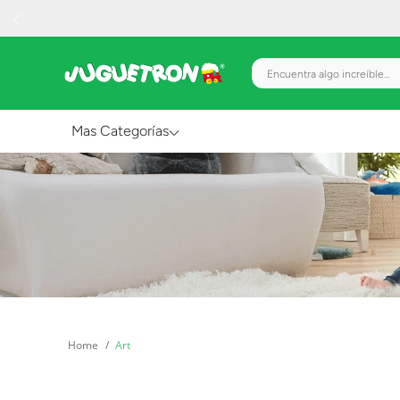
Encuentra algo increíble.
Mas Categorías
Al Aire Libre
Juguetes para Bebés
Preescolar
Creatividad y Arte
Figuras de Acción
Art
Gadgets y Electrónicos
Juegos de Mesa