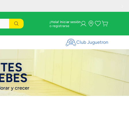
¡Hola! Iniciar sesión
Club Juguetron