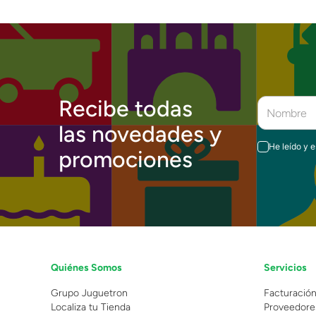
Recibe todas
las novedades y
He leído y 
promociones
Quiénes Somos
Servicios
Grupo Juguetron
Facturació
Localiza tu Tienda
Proveedore