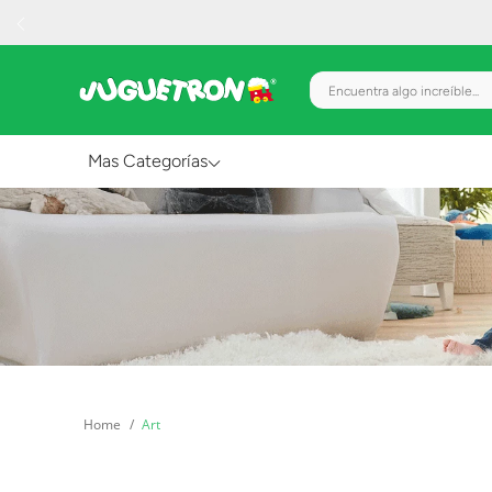
Encuentra algo increíble.
Mas Categorías
Al Aire Libre
Juguetes para Bebés
Preescolar
Creatividad y Arte
Figuras de Acción
Art
Gadgets y Electrónicos
Juegos de Mesa