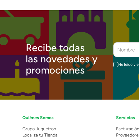
Recibe todas
las novedades y
He leído y 
promociones
Quiénes Somos
Servicios
Grupo Juguetron
Facturació
Localiza tu Tienda
Proveedore