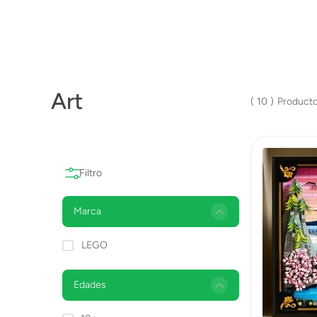
Lanzadores
Muñecas
Construcción
Art
Peluches
10
Vehículos y Pistas
Marca
LEGO
Edades