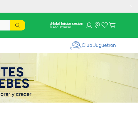
¡Hola! Iniciar sesión
Club Juguetron