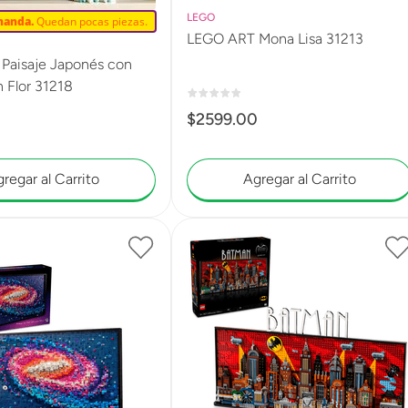
LEGO
manda.
Quedan pocas piezas.
LEGO ART Mona Lisa 31213
Paisaje Japonés con
 Flor 31218
$
2599
.
00
0
regar al Carrito
Agregar al Carrito