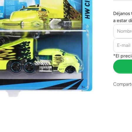
Déjanos 
a estar d
Compart