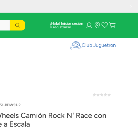
¡Hola! Iniciar sesión
Club Juguetron
51-BDW51-2
heels Camión Rock N' Race con
 a Escala