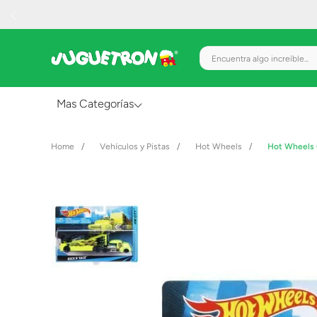
Encuentra algo increíble.
Mas Categorías
Al Aire Libre
Vehículos y Pistas
Hot Wheels
Hot Wheels 
Juguetes para Bebés
Preescolar
Creatividad y Arte
Figuras de Acción
Gadgets y Electrónicos
Juegos de Mesa