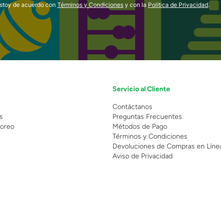
estoy de acuerdo con
Términos y Condiciones
y con la
Política de Privacidad
.
Servicio al Cliente
n
Contáctanos
s
Preguntas Frecuentes
oreo
Métodos de Pago
Términos y Condiciones
Devoluciones de Compras en Líne
Aviso de Privacidad
 Copyright 2025 - Grupo Juguetron . Todos los derechos reservados.