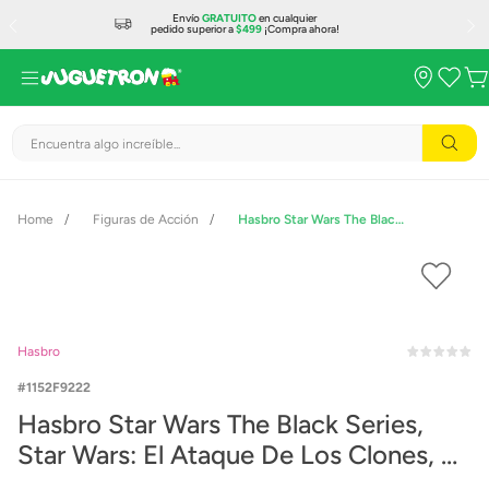
Envío
GRATUITO
en cualquier
pedido superior a
$499
¡Compra ahora!
Encuentra algo increíble...
Figuras de Acción
Hasbro Star Wars The Black Series, Star Wars: El Ataque De Los Clones, 2 Pack C3PO y Droid Bot F9222
Hasbro
1152F9222
Hasbro Star Wars The Black Series,
Star Wars: El Ataque De Los Clones, 2
Pack C3PO y Droid Bot F9222