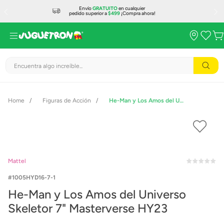
Envío
GRATUITO
en cualquier
pedido superior a
$499
¡Compra ahora!
Encuentra algo increíble...
Figuras de Acción
He-Man y Los Amos del Universo Skeletor 7" Masterverse HY23
Mattel
1005HYD16-7-1
He-Man y Los Amos del Universo
Skeletor 7" Masterverse HY23