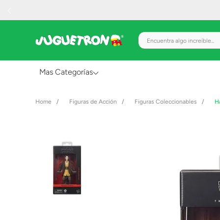
Encuentra algo increíble.
Mas Categorías
Al Aire Libre
Figuras de Acción
Figuras Coleccionables
H
Juguetes para Bebés
Preescolar
Creatividad y Arte
Figuras de Acción
Gadgets y Electrónicos
Juegos de Mesa