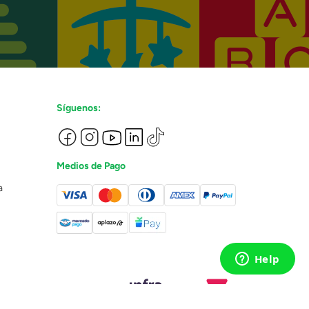
Síguenos:
Medios de Pago
a