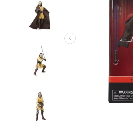
Lanzadores
Muñecas
Construcción
Peluches
Vehículos y Pistas