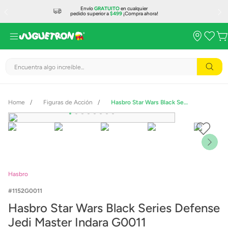
Envío
GRATUITO
en cualquier
pedido superior a
$499
¡Compra ahora!
Encuentra algo increíble...
Figuras de Acción
Hasbro Star Wars Black Series Defense Jedi Master Indara G0011
Hasbro
1152G0011
Hasbro Star Wars Black Series Defense
Jedi Master Indara G0011