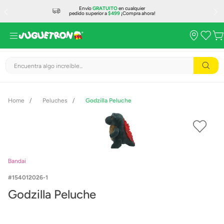
Envío
GRATUITO
en cualquier
pedido superior a
$499
¡Compra ahora!
Encuentra algo increíble...
Peluches
Godzilla Peluche
Bandai
154012026-1
Godzilla Peluche