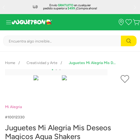
Envío
GRATUITO
en cualquier
pedido superior a
$499
¡Compra ahora!
Encuentra algo increíble...
Creatividad y Arte
Juguetes Mi Alegria Mis Deseos Magicos Aqua Shakers
Mi Alegria
10012330
Juguetes Mi Alegria Mis Deseos
Magicos Aqua Shakers