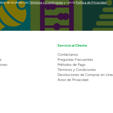
estoy de acuerdo con
Términos y Condiciones
y con la
Política de Privacidad
.
Servicio al Cliente
n
Contáctanos
s
Preguntas Frecuentes
oreo
Métodos de Pago
Términos y Condiciones
Devoluciones de Compras en Líne
Aviso de Privacidad
 Copyright 2025 - Grupo Juguetron . Todos los derechos reservados.