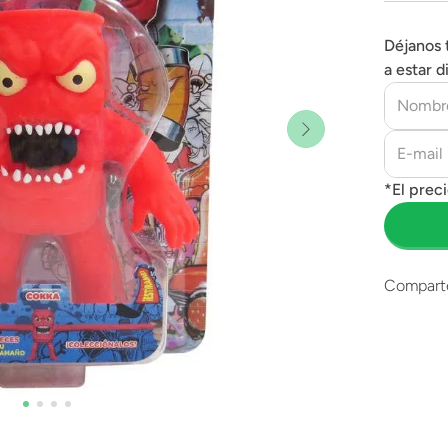
Déjanos 
a estar d
Compart