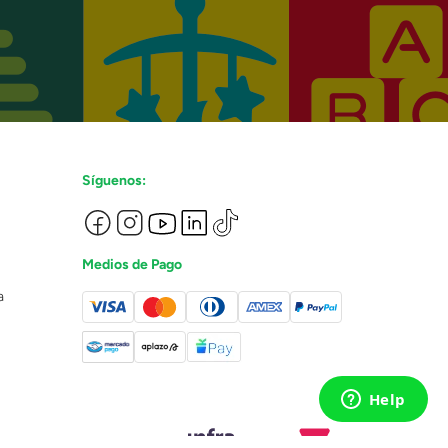
Síguenos:
Medios de Pago
a