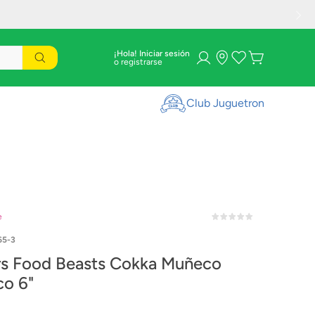
¡Hola! Iniciar sesión
Club Juguetron
e
65-3
rs Food Beasts Cokka Muñeco
co 6"