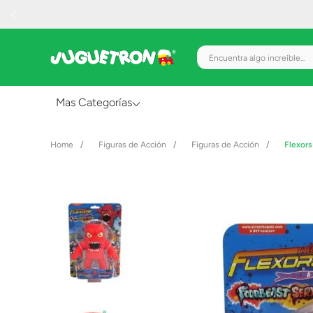
Encuentra algo increíble.
Mas Categorías
Al Aire Libre
Figuras de Acción
Figuras de Acción
Flexor
Juguetes para Bebés
Preescolar
Creatividad y Arte
Figuras de Acción
Gadgets y Electrónicos
Juegos de Mesa