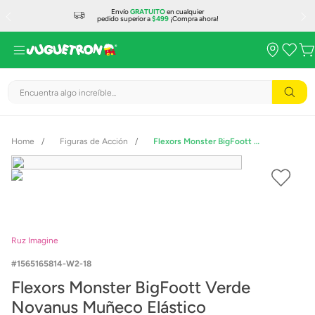
Envío
GRATUITO
en cualquier
pedido superior a
$499
¡Compra ahora!
Encuentra algo increíble...
Figuras de Acción
Flexors Monster BigFoott Verde Novanus Muñeco Elástico
Ruz Imagine
1565165814-W2-18
Flexors Monster BigFoott Verde
Novanus Muñeco Elástico