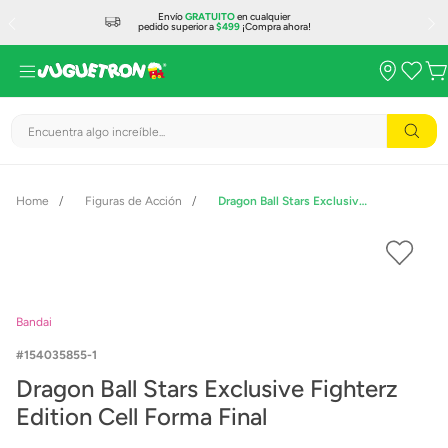
Envío
GRATUITO
en cualquier
pedido superior a
$499
¡Compra ahora!
Encuentra algo increíble...
Figuras de Acción
Dragon Ball Stars Exclusive Fighterz Edition Cell Forma Final
Bandai
154035855-1
Dragon Ball Stars Exclusive Fighterz
Edition Cell Forma Final