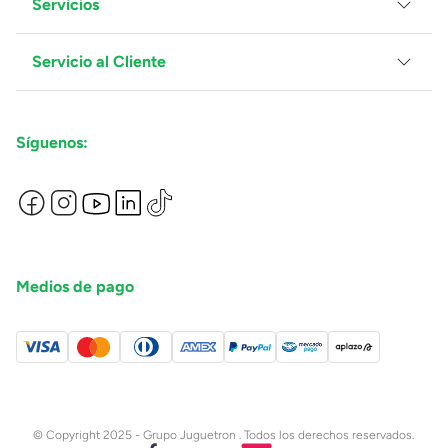
Servicios
Grupo Juguetron
Localiza tu tienda
Blog
Servicio al Cliente
Facturación
Proveedores
Ventas Mayoreo
Contáctanos
Síguenos:
Preguntas Frecuentes
Métodos de Pago
Términos y Condiciones
Devoluciones de Compras en Línea
Aviso de Privacidad
Medios de pago
© Copyright 2025 - Grupo Juguetron . Todos los derechos reservados.