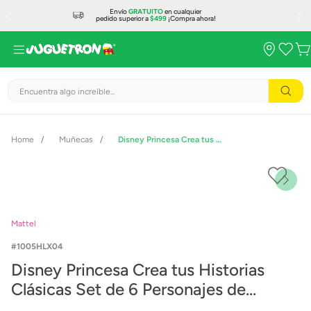
Envío
GRATUITO
en cualquier
pedido superior a
$499
¡Compra ahora!
Encuentra algo increíble...
Muñecas
Disney Princesa Crea tus Historias Clásicas Set de 6 Personajes de Frozen
Mattel
1005HLX04
Disney Princesa Crea tus Historias
Clásicas Set de 6 Personajes de
Frozen