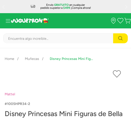
Envío
GRATUITO
en cualquier
pedido superior a
$499
¡Compra ahora!
Encuentra algo increíble...
Muñecas
Disney Princesas Mini Figuras de Bella
Mattel
1005HPR34-2
Disney Princesas Mini Figuras de Bella