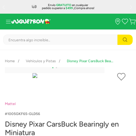
Envío
GRATUITO
en cualquier
pedido superior a
$499
¡Compra ahora!
Encuentra algo increíble...
Vehículos y Pistas
Disney Pixar CarsBuck Bearingly en Miniatura
Mattel
1005GKF65-GLD56
Disney Pixar CarsBuck Bearingly en
Miniatura