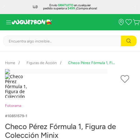
Envío
GRATUITO
en cualquier
pedido superior a
$499
¡Compra ahora!
Encuentra algo increíble...
Figuras de Acción
Checo Pérez Fórmula 1, Figura de Colección Minix
Fotorama
10851579-1
Checo Pérez Fórmula 1, Figura de
Colección Minix