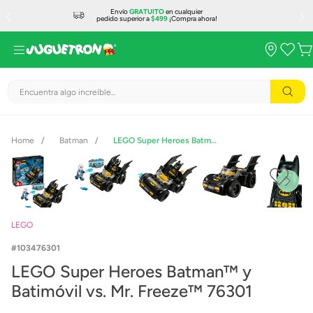
Envío
GRATUITO
en cualquier
pedido superior a
$499
¡Compra ahora!
Encuentra algo increíble...
Batman
LEGO Super Heroes Batman™ y Batimóvil vs. Mr. Freeze™ 76301
LEGO
103476301
LEGO Super Heroes Batman™ y
Batimóvil vs. Mr. Freeze™ 76301