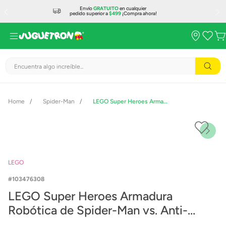
Envío
GRATUITO
en cualquier
pedido superior a
$499
¡Compra ahora!
Encuentra algo increíble...
Spider-Man
LEGO Super Heroes Armadura Robótica de Spider-Man vs. Anti-Venom 76308
LEGO
103476308
LEGO Super Heroes Armadura
Robótica de Spider-Man vs. Anti-
Venom 76308