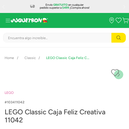
Envío
GRATUITO
en cualquier
pedido superior a
$499
¡Compra ahora!
Encuentra algo increíble...
Classic
LEGO Classic Caja Feliz Creativa 11042
LEGO
103411042
LEGO Classic Caja Feliz Creativa
11042