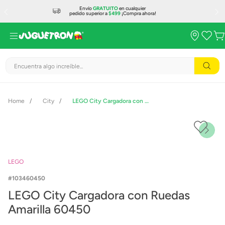
Envío
GRATUITO
en cualquier
pedido superior a
$499
¡Compra ahora!
Encuentra algo increíble...
City
LEGO City Cargadora con Ruedas Amarilla 60450
LEGO
103460450
LEGO City Cargadora con Ruedas
Amarilla 60450