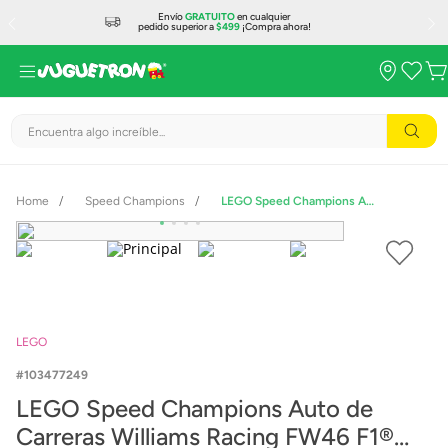
Envío
GRATUITO
en cualquier
pedido superior a
$499
¡Compra ahora!
Encuentra algo increíble...
Speed Champions
LEGO Speed Champions Auto de Carreras Williams Racing FW46 F1® 77249
LEGO
103477249
LEGO Speed Champions Auto de
Carreras Williams Racing FW46 F1®