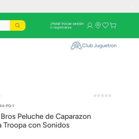
¡Hola! Iniciar sesión
Club Juguetron
o
44-PQ-1
 Bros Peluche de Caparazon
 Troopa con Sonidos