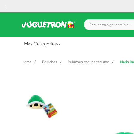
Encuentra algo increíble.
Mas Categorías
Al Aire Libre
Peluches
Peluches con Mecanismo
Mario B
Juguetes para Bebés
Preescolar
Creatividad y Arte
Figuras de Acción
Gadgets y Electrónicos
Juegos de Mesa