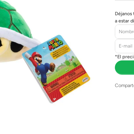
Déjanos 
a estar d
Compart