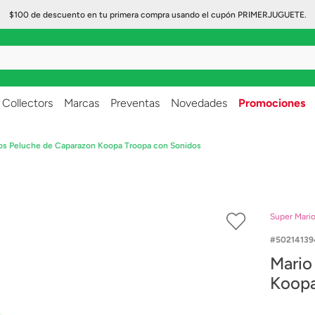
$100 de descuento en tu primera compra usando el cupón PRIMERJUGUETE.
..
Collectors
Marcas
Preventas
Novedades
Promociones
ros Peluche de Caparazon Koopa Troopa con Sonidos
Super Mari
50214139
Mario
Koopa