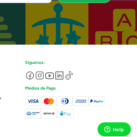
Síguenos:
Medios de Pago
a